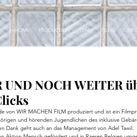
HOME
PRODUCTION
TEAM
FILMS
DIRE
R UND NOCH WEITER ü
licks
e von WIR MACHEN FILM produziert und ist ein Filmpro
örigen und hörenden Jugendlichen des inklusive Gebä
n Dank geht auch an das Management von Adel Tawil. 
on Aktion Mensch gefördert und in Raeren Belgien umge