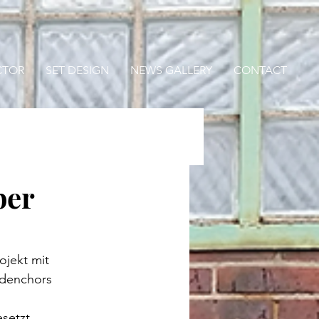
CTOR
SET DESIGN
NEWS GALLERY
CONTACT
ber
jekt mit 
rdenchors 
setzt.